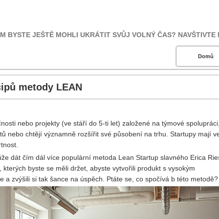
M BYSTE JEŠTĚ MOHLI UKRÁTIT SVŮJ VOLNÝ ČAS? NAVŠTIVTE N
Domů
ncipů metody LEAN
osti nebo projekty (ve stáří do 5-ti let) založené na týmové spolupráci
tů nebo chtějí významně rozšířit své působení na trhu. Startupy mají v
tnost.
ůže dát čím dál více populární metoda Lean Startup slavného Erica Ri
, kterých byste se měli držet, abyste vytvořili produkt s vysokým
e a zvýšili si tak šance na úspěch. Ptáte se, co spočívá b této metodě?