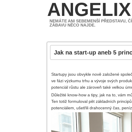
ANGELIX
NEMÁTE ANI SEBEMENŠÍ PŘEDSTAVU, ČÍ
ZÁBAVU NĚCO NAJDE.
Jak na start-up aneb 5 pri
Startupy jsou obvykle nově založené společn
ve fázi výzkumu trhu a vývoje svých produk
potenciál růstu ale zároveň také velkou úmr
Důležité know-how a tipy, jak na to, vám m
Ten totiž formuloval pět základních principů
potenciálem, ušetřili drahocenný čas, peníz