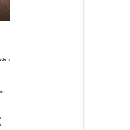
hledem
oto
a
e