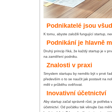
Podnikatelé jsou všu
K tomu, abyste založili fungující startup,
Podnikání je hlavně 
Druhý princip říká, že každý startup je v pr
na zaměření podniku.
Znalosti v praxi
Smyslem startupu by nemělo být v prvé řad
především o to se naučit jak postavit na n
měli v průběhu ověřovat.
Inovativní účetnictví
Aby startup začal správně růst, je potřeb
účetnictví. Od počátku tak věnujte čas měře