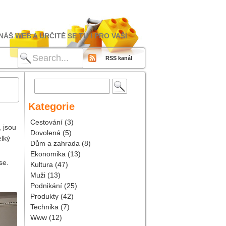
ÁŠ WEB A URČITĚ SE TU I PRO VAŠI
RSS kanál
Vyhledávání
Kategorie
Cestování
(3)
, jsou
Dovolená
(5)
elký
Dům a zahrada
(8)
Ekonomika
(13)
ese.
Kultura
(47)
Muži
(13)
Podnikání
(25)
Produkty
(42)
Technika
(7)
Www
(12)