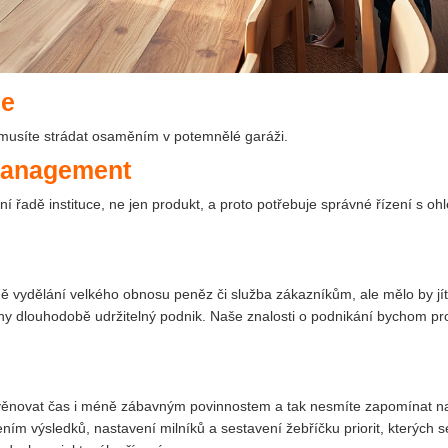
de
 nemusíte strádat osaměním v potemnělé garáži.
management
vní řadě instituce, ne jen produkt, a proto potřebuje správné řízení s o
ě vydělání velkého obnosu peněz či služba zákazníkům, ale mělo by jít
ohy dlouhodobě udržitelný podnik. Naše znalosti o podnikání bychom pr
a věnovat čas i méně zábavným povinnostem a tak nesmíte zapomínat n
ním výsledků, nastavení milníků a sestavení žebříčku priorit, kterých s