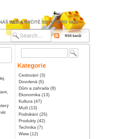
ÁŠ WEB A URČITĚ SE TU I PRO VAŠI
RSS kanál
Vyhledávání
Kategorie
Cestování
(3)
ej.
Dovolená
(5)
Dům a zahrada
(8)
všem,
Ekonomika
(13)
Kultura
(47)
který
Muži
(13)
nět
Podnikání
(25)
Produkty
(42)
Technika
(7)
Www
(12)