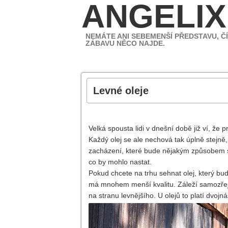
ANGELIX
NEMÁTE ANI SEBEMENŠÍ PŘEDSTAVU, ČÍ
ZÁBAVU NĚCO NAJDE.
Levné oleje
Velká spousta lidi v dnešní době již ví, že 
Každý olej se ale nechová tak úplně stejně
zacházení, které bude nějakým způsobem sp
co by mohlo nastat.
Pokud chcete na trhu sehnat olej, který bude
má mnohem menší kvalitu. Záleží samozřejm
na stranu levnějšího. U olejů to platí dvoj