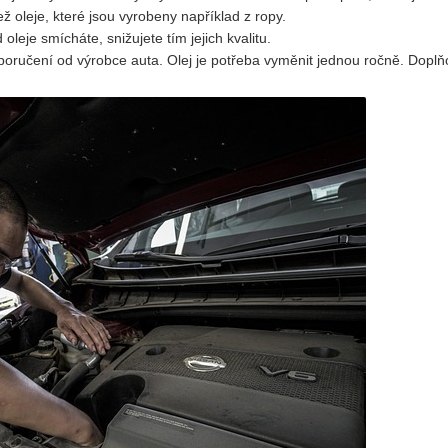
 oleje, které jsou vyrobeny například z ropy.
oleje smícháte, snižujete tím jejich kvalitu.
poručení od výrobce auta. Olej je potřeba vyměnit jednou ročně. Doplň