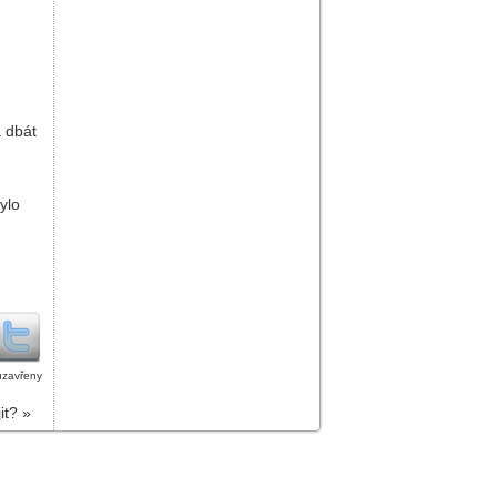
a dbát
ylo
uzavřeny
jit?
»