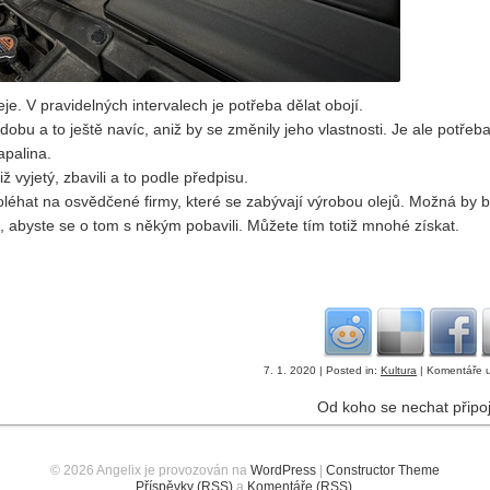
je. V pravidelných intervalech je potřeba dělat obojí.
dobu a to ještě navíc, aniž by se změnily jeho vlastnosti. Je ale potřeb
apalina.
iž vyjetý, zbavili a to podle předpisu.
léhat na osvědčené firmy, které se zabývají výrobou olejů. Možná by b
e, abyste se o tom s někým pobavili. Můžete tím totiž mnohé získat.
7. 1. 2020 | Posted in:
Kultura
|
Komentáře 
Od koho se nechat připo
© 2026 Angelix je provozován na
WordPress
|
Constructor Theme
Příspěvky (RSS)
a
Komentáře (RSS)
.