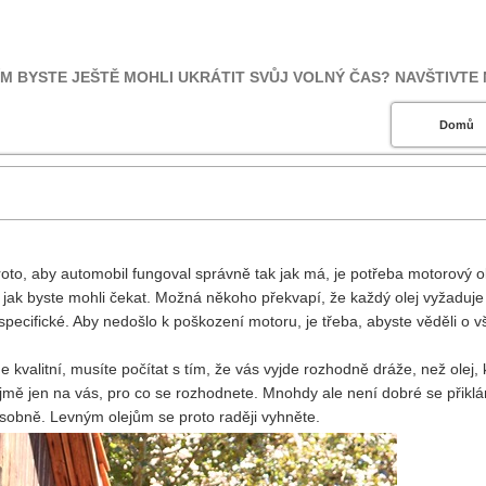
M BYSTE JEŠTĚ MOHLI UKRÁTIT SVŮJ VOLNÝ ČAS? NAVŠTIVTE N
Domů
proto, aby automobil fungoval správně tak jak má, je potřeba motorový ol
, jak byste mohli čekat. Možná někoho překvapí, že každý olej vyžaduje
ecifické. Aby nedošlo k poškození motoru, je třeba, abyste věděli o 
 kvalitní, musíte počítat s tím, že vás vyjde rozhodně dráže, než olej, 
ě jen na vás, pro co se rozhodnete. Mnohdy ale není dobré se přiklá
násobně.
Levným olejům
se proto raději vyhněte.