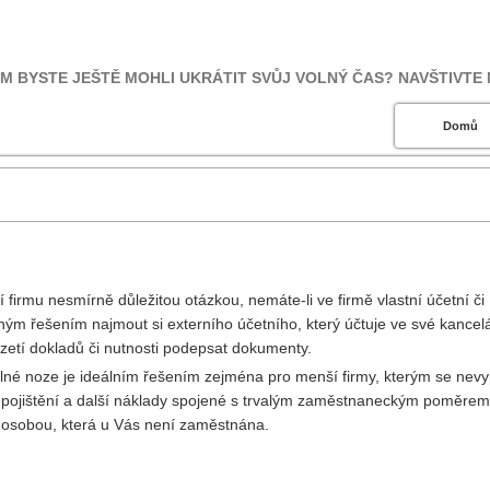
M BYSTE JEŠTĚ MOHLI UKRÁTIT SVŮJ VOLNÝ ČAS? NAVŠTIVTE N
Domů
í firmu nesmírně důležitou otázkou, nemáte-li ve firmě vlastní účetní či
m řešením najmout si externího účetního, který účtuje ve své kancelá
etí dokladů či nutnosti podepsat dokumenty.
olné noze je ideálním řešením zejména pro menší firmy, kterým se nevy
ní pojištění a další náklady spojené s trvalým zaměstnaneckým poměrem
osobou, která u Vás není zaměstnána.