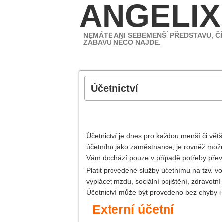
ANGELIX
NEMÁTE ANI SEBEMENŠÍ PŘEDSTAVU, ČÍ
ZÁBAVU NĚCO NAJDE.
Účetnictví
Účetnictví je dnes pro každou menší či větš
účetního jako zaměstnance, je rovněž možný
Vám dochází pouze v případě potřeby převz
Platit provedené služby účetnímu na tzv. v
vyplácet mzdu, sociální pojištění, zdravot
Účetnictví
může být provedeno bez chyby i 
Externí účetní