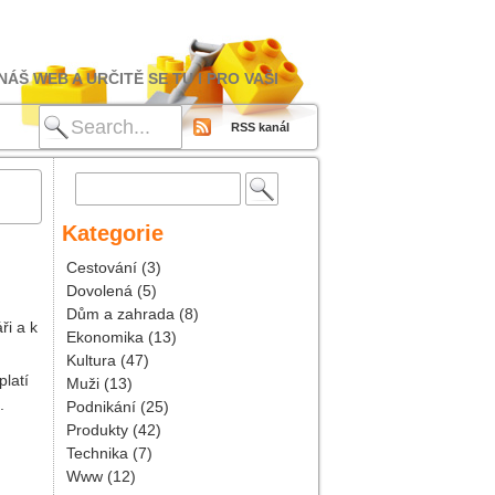
ÁŠ WEB A URČITĚ SE TU I PRO VAŠI
RSS kanál
Vyhledávání
Kategorie
Cestování
(3)
Dovolená
(5)
Dům a zahrada
(8)
ři a k
Ekonomika
(13)
Kultura
(47)
platí
Muži
(13)
.
Podnikání
(25)
Produkty
(42)
Technika
(7)
Www
(12)