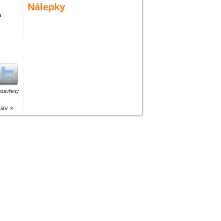
Nálepky
a
uzavřeny
tav
»